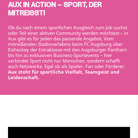
AUX IN ACTION – SPORT, DER
MITREISST!
Ob du nach einem sportlichen Ausgleich zum Job suchst
oder Teil einer aktiven Community werden möchtest – in
Aux gibt es für jeden das passende Angebot. Vom
mitreißenden Stadionerlebnis beim FC Augsburg über
Eishockey der Extraklasse mit den Augsburger Panthern
bis hin zu exklusiven Business-Sportevents – hier
verbindet Sport nicht nur Menschen, sondern schafft
auch Netzwerke. Egal ob als Spieler, Fan oder Förderer:
Aux steht für sportliche Vielfalt, Teamgeist und
Leidenschaft.