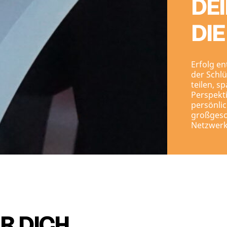
DE
DI
Erfolg en
der Schlü
teilen, 
Perspekt
persönlic
großgesch
Netzwerks
R DICH