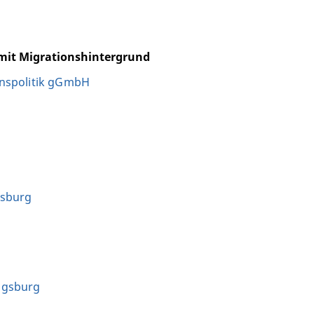
 mit Migrationshintergrund
onspolitik gGmbH
gsburg
ugsburg